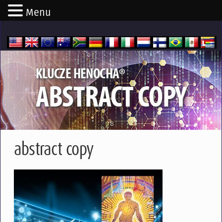
Menu
®
KLUCZE HENOCHA
ABSTRACT COPY
abstract copy