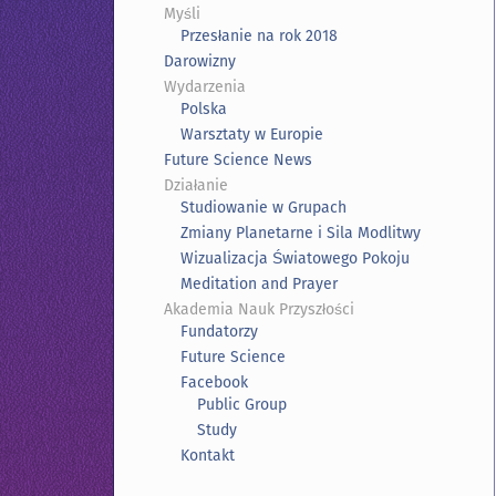
Myśli
Przesłanie na rok 2018
Darowizny
Wydarzenia
Polska
Warsztaty w Europie
Future Science News
Działanie
Studiowanie w Grupach
Zmiany Planetarne i Sila Modlitwy
Wizualizacja Światowego Pokoju
Meditation and Prayer
Akademia Nauk Przyszłości
Fundatorzy
Future Science
Facebook
Public Group
Study
Kontakt