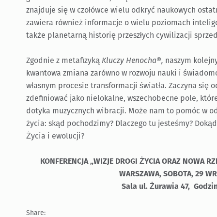
znajduje się w czołówce wielu odkryć naukowych ostatn
zawiera również informacje o wielu poziomach inteligen
także planetarną historię przeszłych cywilizacji sprzed
Zgodnie z metafizyką
Kluczy Henocha®,
naszym kolejny
kwantowa zmiana zarówno w rozwoju nauki i świadomośc
własnym procesie transformacji światła. Zaczyna się 
zdefiniować jako nielokalne, wszechobecne pole, któr
dotyka muzycznych wibracji. Może nam to pomóc w o
życia: skąd pochodzimy? Dlaczego tu jesteśmy? Dok
Życia i ewolucji?
KONFERENCJA „WIZJE DROGI ŻYCIA ORAZ NOWA R
WARSZAWA, SOBOTA, 29 WRZ
Sala ul. Żurawia 47,
Godzin
Share: