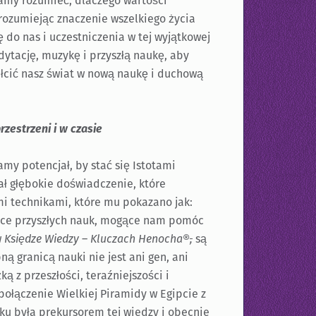
namy rozumieć, dlaczego wartości
rozumiejąc znaczenie wszelkiego życia
 do nas i uczestniczenia w tej wyjątkowej
edytację, muzykę i przyszłą naukę, aby
ałcić nasz świat w nową naukę i duchową
zestrzeni i w czasie
y potencjał, by stać się Istotami
miał głębokie doświadczenie, które
ymi technikami, które mu pokazano jak:
rce przyszłych nauk, mogące nam pomóc
w
Księdze Wiedzy
–
Kluczach Henocha®
,
są
 granicą nauki nie jest ani gen, ani
ą z przeszłości, teraźniejszości i
 połączenie Wielkiej Piramidy w Egipcie z
ku była prekursorem tej wiedzy i obecnie