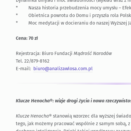
Dynamika umysłu i moc świadomości (wykład wraz z m
* Nasza historia przebudzenia mocy umysłu – Efek
* Obietnica powrotu do Domu i przyszła rola Polsk
* Moc medytacji w docieraniu do naszej Wyższej Ja
Cena: 70 zł
Rejestracja: Biuro Fundacji
Mądrość Narodów
Tel. 22/879-8162
E-mail:
biuro@analizawlosa.com.pl
Klucze Henocha®: wizje drogi życia i nowa rzeczywisto
Klucze Henocha®
stanowią wzorzec dla wyższej świadom
tego, jak możemy pracować wspólnie z samym sobą, z 