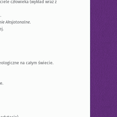
ciele człowieka (wykład wraz z
.
nie Aksjotonalne
.
j.
eologiczne na całym świecie.
e.