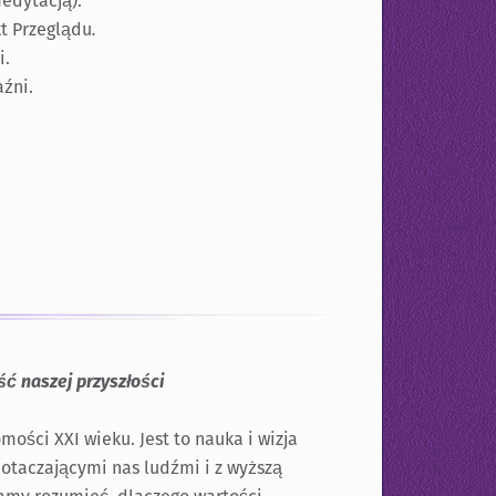
edytacją).
t Przeglądu
.
i.
źni.
ść naszej przyszłości
ości XXI wieku. Jest to nauka i wizja
otaczającymi nas ludźmi i z wyższą