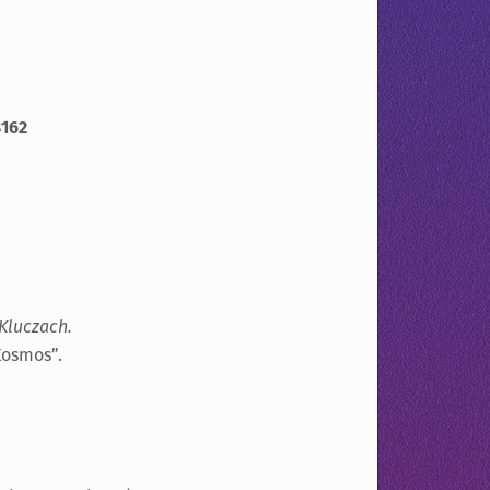
8162
Kluczach.
Kosmos”.