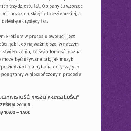
ich trzydziestu lat. Opisany tu wzorzec
cji pozaziemskiej i ultra-ziemskiej, a
 dziesiątek tysięcy lat.
m krokiem w procesie ewolucji jest
i, jak i, co najważniejsze, w naszym
od stwierdzenia, że ​​świadomość można
e może być używane tak, jak muzyk
dpowiedziach na pytania dotyczących
ąd podążamy w nieskończonym procesie
ZECZYWISTOŚĆ NASZEJ PRZYSZŁOŚCI”
EŚNIA 2018 R.
y 10:00 – 17:00