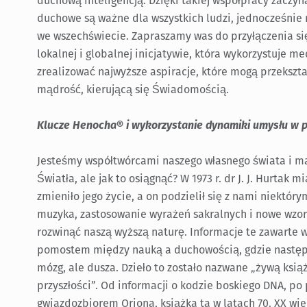
duchową inteligencją. Dzięki takiej współpracy zaczy
duchowe są ważne dla wszystkich ludzi, jednocześnie 
we wszechświecie. Zapraszamy was do przyłączenia się
lokalnej i globalnej inicjatywie, która wykorzystuje m
zrealizować najwyższe aspiracje, które mogą przekszt
mądrość, kierującą się Świadomością.
Klucze Henocha® i wykorzystanie dynamiki umysłu w pr
Jesteśmy współtwórcami naszego własnego świata i mam
Światła, ale jak to osiągnąć? W 1973 r. dr J. J. Hurtak 
zmieniło jego życie, a on podzielił się z nami niektór
muzyka, zastosowanie wyrażeń sakralnych i nowe wzo
rozwinąć naszą wyższą naturę. Informacje te zawarte 
pomostem między nauką a duchowością, gdzie następną
mózg, ale dusza. Dzieło to zostało nazwane „żywą książk
przyszłości”. Od informacji o kodzie boskiego DNA, po
gwiazdozbiorem Oriona, książka ta w latach 70. XX wie