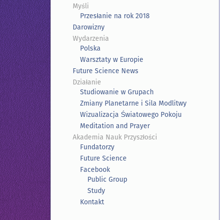
Myśli
Przesłanie na rok 2018
Darowizny
Wydarzenia
Polska
Warsztaty w Europie
Future Science News
Działanie
Studiowanie w Grupach
Zmiany Planetarne i Sila Modlitwy
Wizualizacja Światowego Pokoju
Meditation and Prayer
Akademia Nauk Przyszłości
Fundatorzy
Future Science
Facebook
Public Group
Study
Kontakt