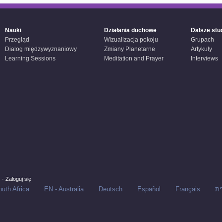
Nauki
Działania duchowe
Dalsze stu
Przegląd
Wizualizacja pokoju
Grupach
Dialog międzywyznaniowy
Zmiany Planetarne
Artykuły
Learning Sessions
Meditation and Prayer
Interviews
s
·
Zaloguj się
uth Africa
EN - Australia
Deutsch
Español
Français
ית