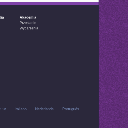
dia
Akademia
Przesłanie
Wydarzenia
עבר
Italiano
Nederlands
Português