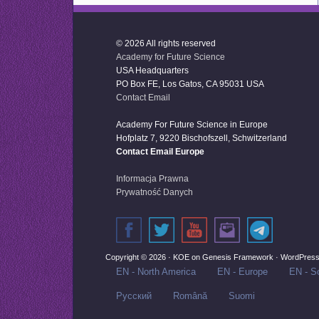
© 2026 All rights reserved
Academy for Future Science
USA Headquarters
PO Box FE, Los Gatos, CA 95031 USA
Contact Email
Academy For Future Science in Europe
Hofplatz 7, 9220 Bischofszell, Schwitzerland
Contact Email Europe
Informacja Prawna
Prywatność Danych
Copyright © 2026 ·
KOE
on
Genesis Framework
·
WordPres
EN - North America
EN - Europe
EN - So
Русский‬
Română
Suomi