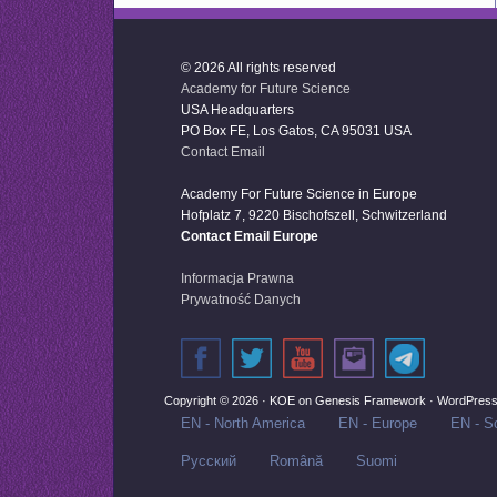
© 2026 All rights reserved
Academy for Future Science
USA Headquarters
PO Box FE, Los Gatos, CA 95031 USA
Contact Email
Academy For Future Science in Europe
Hofplatz 7, 9220 Bischofszell, Schwitzerland
Contact Email Europe
Informacja Prawna
Prywatność Danych
Copyright © 2026 ·
KOE
on
Genesis Framework
·
WordPres
EN - North America
EN - Europe
EN - So
Русский‬
Română
Suomi