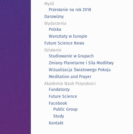
Myśli
Przesłanie na rok 2018
Darowizny
Wydarzenia
Polska
Warsztaty w Europie
Future Science News
Działanie
Studiowanie w Grupach
Zmiany Planetarne i Sila Modlitwy
Wizualizacja Światowego Pokoju
Meditation and Prayer
Akademia Nauk Przyszłości
Fundatorzy
Future Science
Facebook
Public Group
Study
Kontakt