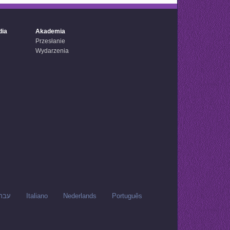
dia
Akademia
Przesłanie
Wydarzenia
עבר
Italiano
Nederlands
Português