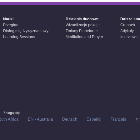
Nauki
Działania duchowe
Dalsze stu
Przegląd
Wizualizacja pokoju
Grupach
Dialog międzywyznaniowy
Zmiany Planetarne
Artykuły
Learning Sessions
Meditation and Prayer
Interviews
s
·
Zaloguj się
uth Africa
EN - Australia
Deutsch
Español
Français
ית